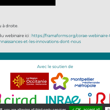
 à droite.
u webinaire ici :
https://framaforms.org/corae-webinaire-
naissances-et-les-innovations-dont-nous
Avec le soutien de
l,
you are allowing all third-party services
✓ OK, accept all
P