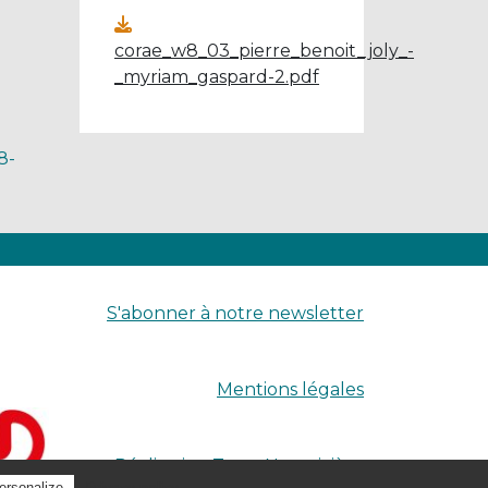
corae_w8_03_pierre_benoit_joly_-
_myriam_gaspard-2.pdf
8-
S'abonner à notre newsletter
Mentions légales
Réalisation
Terre Nourricière
Privacy policy
ersonalize