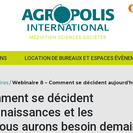
ONS
LOCATION DE BUREAUX ET ESPACES ÉVÈNE
ires
/
Webinaire 8 – Comment se décident aujourd’hui
mment se décident
nnaissances et les
nous aurons besoin demai