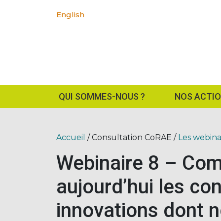
English
QUI SOMMES-NOUS ?
NOS ACTI
Accueil
/ Consultation CoRAE /
Les webina
Webinaire 8 – Co
aujourd’hui les co
innovations dont 