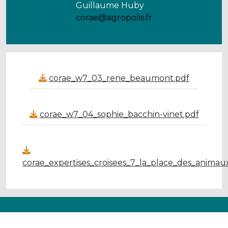
Guillaume Huby
corae@agropolis.fr
corae_w7_03_rene_beaumont.pdf
corae_w7_04_sophie_bacchin-vinet.pdf
corae_expertises_croisees_7_la_place_des_animau