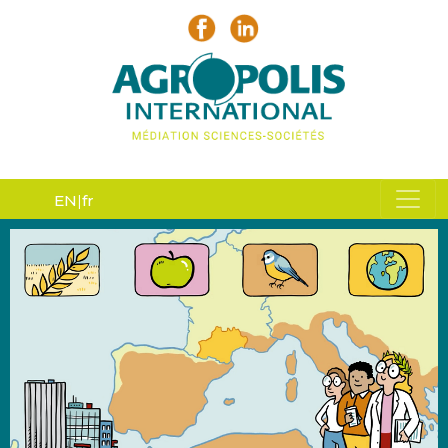
EN
fr