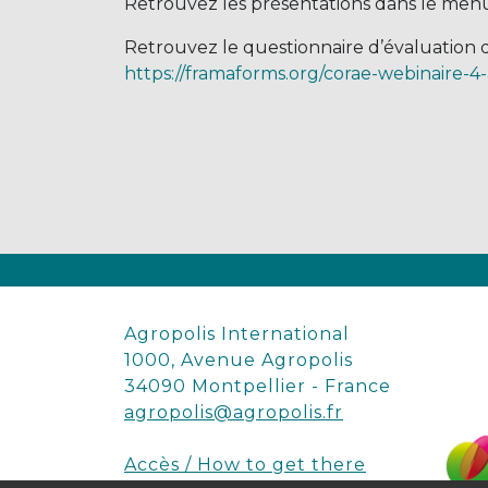
Retrouvez les présentations dans le menu
Retrouvez le questionnaire d’évaluation du
https://framaforms.org/corae-webinaire-4-
Agropolis International
1000, Avenue Agropolis
34090 Montpellier - France
agropolis@agropolis.fr
Accès / How to get there