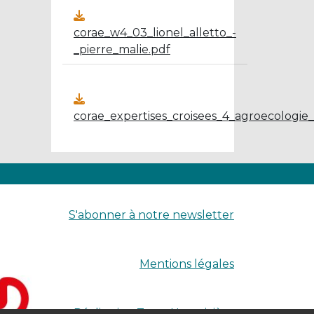
corae_w4_03_lionel_alletto_-
_pierre_malie.pdf
corae_expertises_croisees_4_agroecologie_b
S'abonner à notre newsletter
Mentions légales
Réalisation
Terre Nourricière