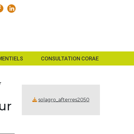
MENTIELS
CONSULTATION CORAE
r
solagro_afterres2050
ur