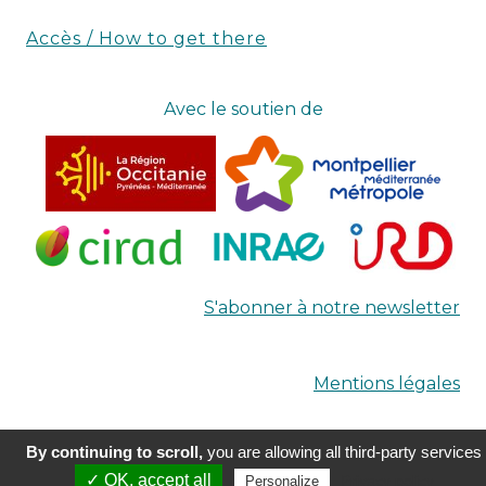
Accès / How to get there
Avec le soutien de
S'abonner à notre newsletter
Mentions légales
By continuing to scroll,
you are allowing all third-party services
Réalisation
Terre Nourricière
✓ OK, accept all
Privacy policy
Personalize