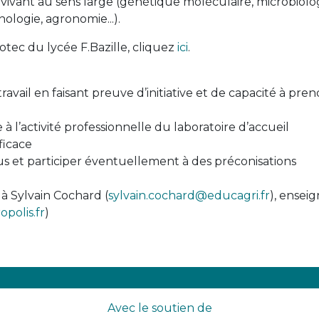
ivant au sens large (génétique moléculaire, microbiolog
nologie, agronomie...).
otec du lycée F.Bazille, cliquez
ici
.
avail en faisant preuve d’initiative et de capacité à pre
 l’activité professionnelle du laboratoire d’accueil
ficace
us et participer éventuellement à des préconisations
 à Sylvain Cochard (
sylvain.cochard@educagri.fr
), ensei
olis.fr
)
Avec le soutien de