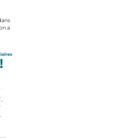
 dans
ion a