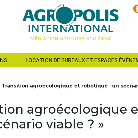
ONS
LOCATION DE BUREAUX ET ESPACES ÉVÈNE
 Transition agroécologique et robotique : un scénar
ition agroécologique e
cénario viable ? »