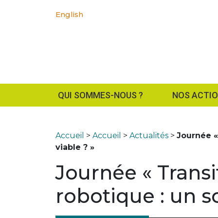
English
QUI SOMMES-NOUS ?
NOS ACTI
Accueil
>
Accueil
>
Actualités
>
Journée «
viable ? »
Journée « Trans
robotique : un s