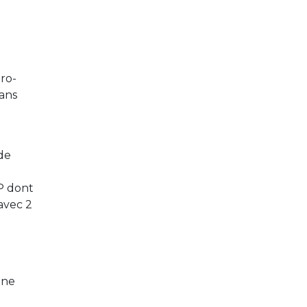
gro-
dans
de
P dont
avec 2
une