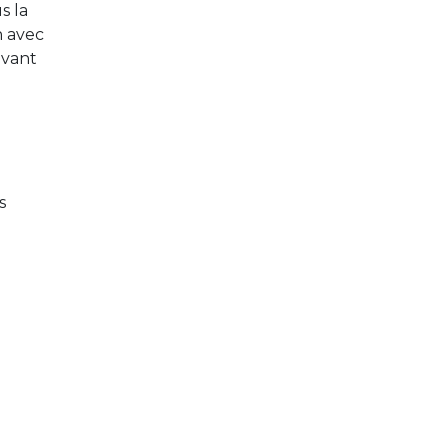
s la
n avec
uvant
s