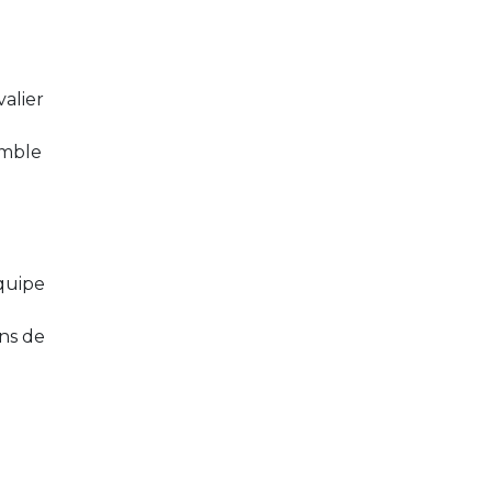
valier
emble
quipe
ns de